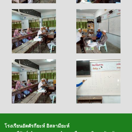
โรงเรียนอัตตัรกียะห์ อิสลามียะห์