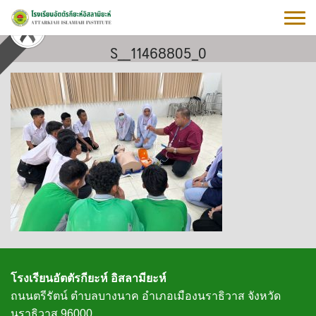
Skip
to
content
S__11468805_0
โรงเรียนอัตตัรกียะห์ อิสลามียะห์
ถนนตรีรัตน์ ตำบลบางนาค อำเภอเมืองนราธิวาส จังหวัด
นราธิวาส 96000.