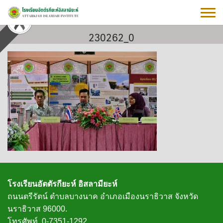
Skip
to
content
230262_0
โรงเรียนอัตตัรกียะห์ อิสลามียะห์
ถนนตรีรัตน์ ตำบลบางนาค อำเภอเมืองนราธิวาส จังหวัด
นราธิวาส 96000.
โทรศัพท์. 0-7351-1292.