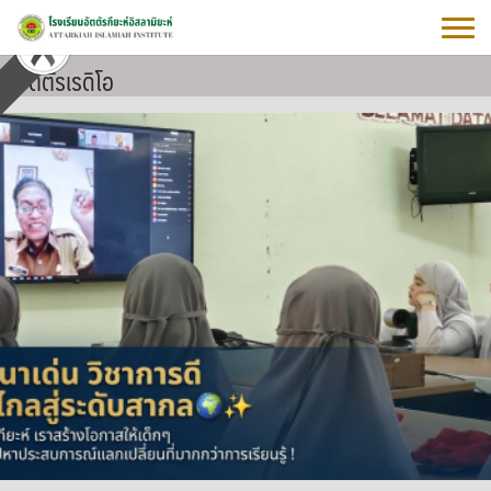
Skip
to
content
อัตตัรเรดิโอ