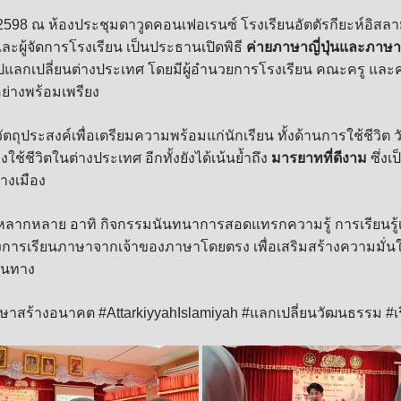
ยน 2598 ณ ห้องประชุมดาวูดคอนเฟอเรนซ์ โรงเรียนอัตตัรกียะห์อิสลา
ละผู้จัดการโรงเรียน เป็นประธานเปิดพิธี
ค่ายภาษาญี่ปุ่นและภาษ
งไปแลกเปลี่ยนต่างประเทศ โดยมีผู้อำนวยการโรงเรียน คณะครู แ
อย่างพร้อมเพรียง
ีวัตถุประสงค์เพื่อเตรียมความพร้อมแก่นักเรียน ทั้งด้านการใช้ชีวิ
ช้ชีวิตในต่างประเทศ อีกทั้งยังได้เน้นย้ำถึง
มารยาทที่ดีงาม
ซึ่งเ
ต่างเมือง
ลากหลาย อาทิ กิจกรรมนันทนาการสอดแทรกความรู้ การเรียนรู้เก
งการเรียนภาษาจากเจ้าของภาษาโดยตรง เพื่อเสริมสร้างความมั่นใ
ดินทาง
ษาสร้างอนาคต #AttarkiyyahIslamiyah #แลกเปลี่ยนวัฒนธรรม #เร