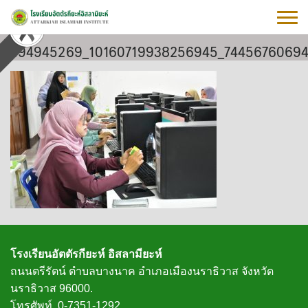
Skip
to
content
494945269_10160719938256945_7445676069
โรงเรียนอัตตัรกียะห์ อิสลามียะห์
ถนนตรีรัตน์ ตำบลบางนาค อำเภอเมืองนราธิวาส จังหวัด
นราธิวาส 96000.
โทรศัพท์. 0-7351-1292.