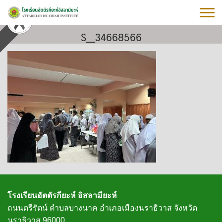
Skip
to
content
S__34668566
โรงเรียนอัตตัรกียะห์ อิสลามียะห์
ถนนตรีรัตน์ ตำบลบางนาค อำเภอเมืองนราธิวาส จังหวัด
นราธิวาส 96000.