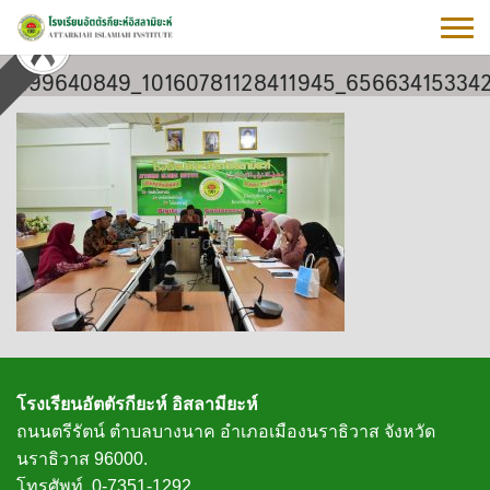
Skip
to
content
499640849_10160781128411945_65663415334
โรงเรียนอัตตัรกียะห์ อิสลามียะห์
ถนนตรีรัตน์ ตำบลบางนาค อำเภอเมืองนราธิวาส จังหวัด
นราธิวาส 96000.
โทรศัพท์. 0-7351-1292.