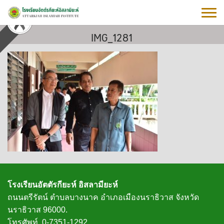
Skip
to
content
IMG_1281
โรงเรียนอัตตัรกียะห์ อิสลามียะห์
ถนนตรีรัตน์ ตำบลบางนาค อำเภอเมืองนราธิวาส จังหวัด
นราธิวาส 96000.
โทรศัพท์. 0-7351-1292.