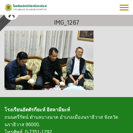
Skip
to
content
IMG_1267
โรงเรียนอัตตัรกียะห์ อิสลามียะห์
ถนนตรีรัตน์ ตำบลบางนาค อำเภอเมืองนราธิวาส จังหวัด
นราธิวาส 96000.
โทรศัพท์. 0-7351-1292.