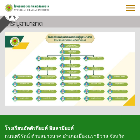
Skip
to
content
สาระมูอามาลาต
โรงเรียนอัตตัรกียะห์ อิสลามียะห์
ถนนตรีรัตน์ ตำบลบางนาค อำเภอเมืองนราธิวาส จังหวัด