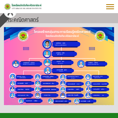
Skip
to
content
สาระคณิตศาสตร์